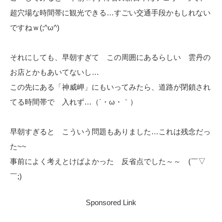
超穴場な時間帯に観光できる…すごい交通手段かもしれない
ですねｗ(;^ω^)
それにしても、早朝すぎて この周囲にあるらしい 雲丹の
お店とかもあいてないし…
この先にある「神威岬」にもいってみたら、道路が閉鎖され
てる時間帯で 入れず…（´・ω・｀）
早朝すぎると こういう問題もありました…これは残念だっ
た~~
事前によく考えとけばよかった 反省点でした～～ (￣▽
￣;)
Sponsored Link