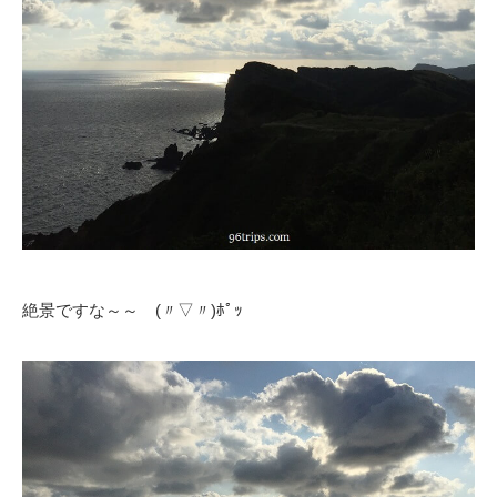
絶景ですな～～ (〃▽〃)ﾎﾟｯ