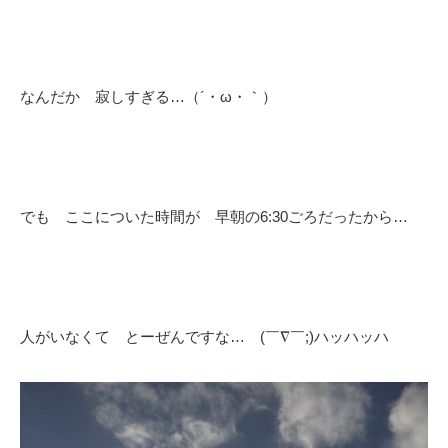
なんだか 寂しすぎる…（´・ω・｀）
でも ここについた時間が 早朝の6:30ごろだったから…
人がいなくて とーぜんですな… (￣∇￣;)ハッハッハ