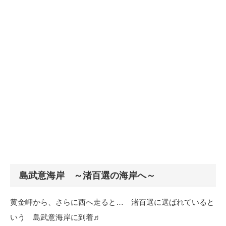
島武意海岸 ～渚百選の海岸へ～
黄金岬から、さらに西へ走ると… 渚百選に選ばれていると
いう 島武意海岸に到着♬