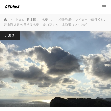
ホーム
北海道
,
日本国内
,
温泉
小樽港到着！マイカーで積丹巡り♪
定山渓温泉の日帰り温泉「湯の花」へ｜北海道ひとり旅④
北海道