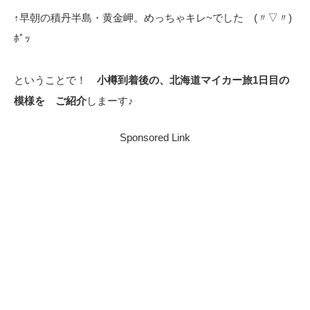
↑早朝の積丹半島・黄金岬。めっちゃキレ~でした (〃▽〃)
ﾎﾟｯ
ということで！
小樽到着後の、北海道マイカー旅1日目の
模様を ご紹介
しまーす♪
Sponsored Link