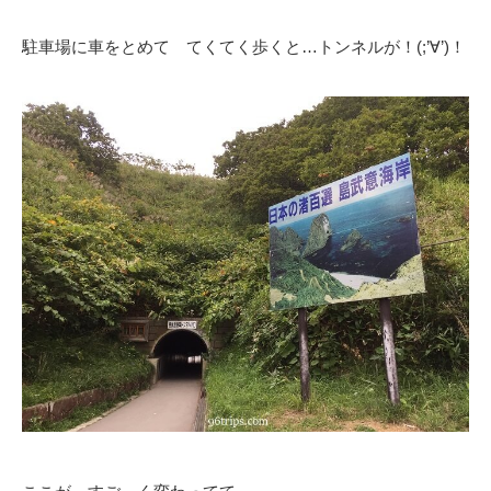
駐車場に車をとめて てくてく歩くと…トンネルが！(;’∀’)！