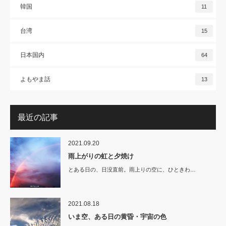
韓国
11
台湾
15
日本国内
64
よもやま話
13
最近の記事
2021.09.20
雨上がりの虹と夕焼け
とある日の、日没直前。雨上りの空に、ひときわ…
2021.08.18
いま空、ある日の黄昏・宇宙の色