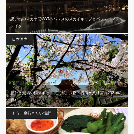
思い出のマカオ②WYNNパレスのスカイキャブとパフォーマンス
レイク
日本国内
意外と穴場の桜スポット【京都】八幡・石清水八幡宮（2021年
春）
もう一度行きたい場所