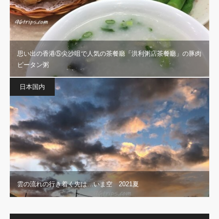
思い出の香港⑤尖沙咀で人気の茶餐廳「洪利粥店茶餐廳」の豚肉
ピータン粥
日本国内
雲の流れの行き着く先は…いま空 2021夏