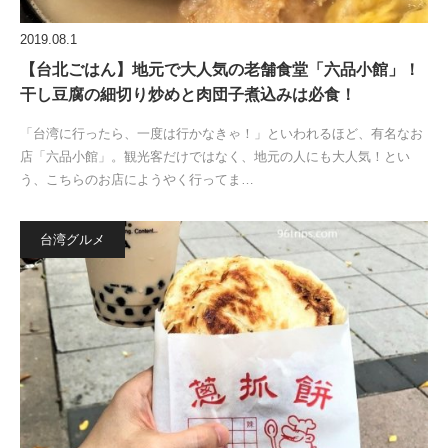
2019.08.1
【台北ごはん】地元で大人気の老舗食堂「六品小館」！
干し豆腐の細切り炒めと肉団子煮込みは必食！
「台湾に行ったら、一度は行かなきゃ！」といわれるほど、有名なお
店「六品小館」。観光客だけではなく、地元の人にも大人気！とい
う、こちらのお店にようやく行ってま…
台湾グルメ