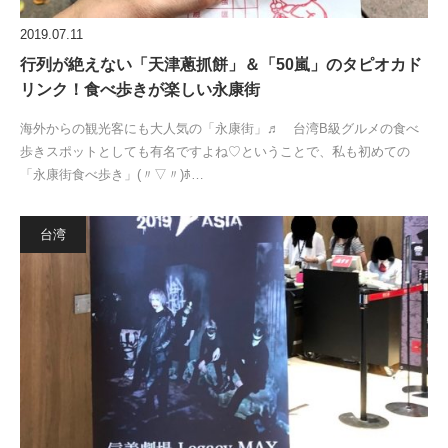
2019.07.11
行列が絶えない「天津蔥抓餅」＆「50嵐」のタピオカド
リンク！食べ歩きが楽しい永康街
海外からの観光客にも大人気の「永康街」♬ 台湾B級グルメの食べ
歩きスポットとしても有名ですよね♡ということで、私も初めての
「永康街食べ歩き」(〃▽〃)ﾎ…
台湾