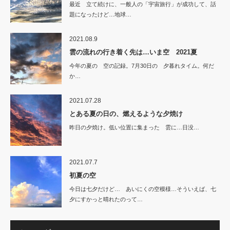
最近 立て続けに、一般人の「宇宙旅行」が成功して、話
題になったけど…地球…
2021.08.9
雲の流れの行き着く先は…いま空 2021夏
今年の夏の 空の記録。7月30日の 夕暮れタイム。何だ
か…
2021.07.28
とある夏の日の、燃えるような夕焼け
昨日の夕焼け。低い位置に集まった 雲に…日没…
2021.07.7
初夏の空
今日は七夕だけど… あいにくの空模様…そういえば、七
夕にすかっと晴れたのって…