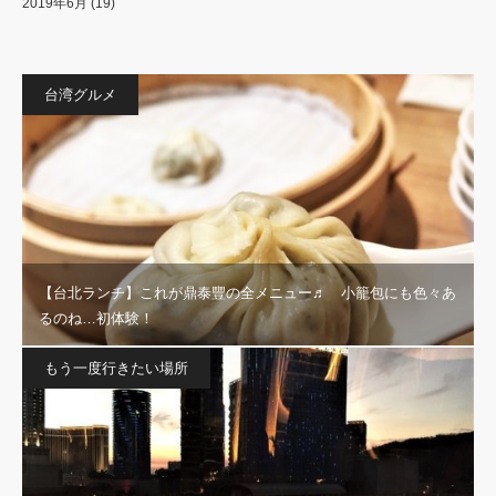
2019年6月
(19)
台湾グルメ
【台北ランチ】これが鼎泰豐の全メニュー♬ 小籠包にも色々あ
るのね…初体験！
もう一度行きたい場所