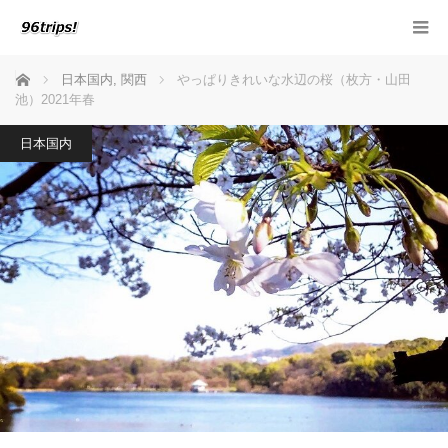
ホーム
日本国内
,
関西
やっぱりきれいな水辺の桜（枚方・山田
池）2021年春
日本国内