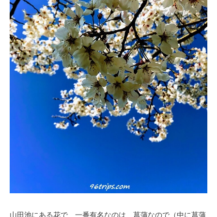
山田池にある花で 一番有名なのは 菖蒲なので（中に菖蒲