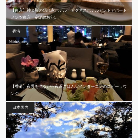
【東京】神楽坂の隠れ家ホテル｜アグネスホテルアンドアパート
メンツ東京｜宿泊体験記…
香港
【香港】夜景を見ながら夜遅ごはん♡インターコンのロビーラウ
ンジ
日本国内