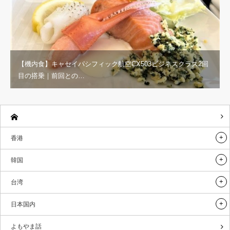
【機内食】キャセイパシフィック航空CX503ビジネスクラス2回
目の搭乗｜前回との…
香港
韓国
台湾
日本国内
よもやま話