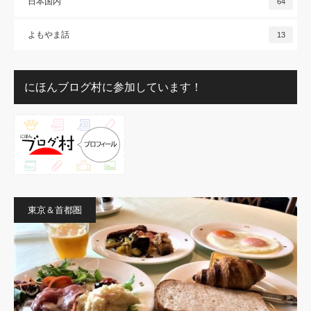
日本国内
64
よもやま話
13
にほんブログ村に参加しています！
東京＆首都圏