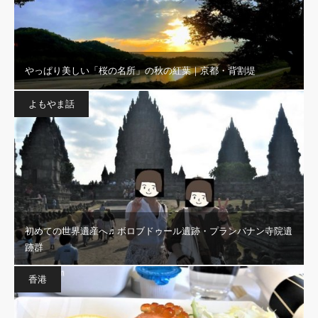
やっぱり美しい「桜の名所」の秋の紅葉｜京都・背割堤
よもやま話
初めての世界遺産へ♬ボロブドゥール遺跡・プランバナン寺院遺
跡群
香港