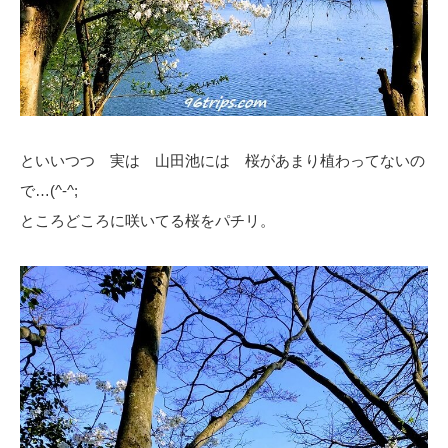
といいつつ 実は 山田池には 桜があまり植わってないの
で…(^-^;
ところどころに咲いてる桜をパチリ。