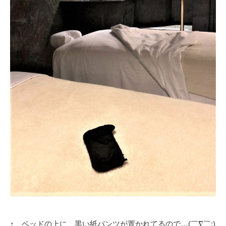
↑ ベッドの上に 黒い紙パンツが置かれてるので…(￣∇￣;)