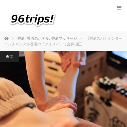
ホーム
香港
,
香港のホテル
,
香港マッサージ
【香港スパ】インター
コンチネンタル香港の「アイスパ」で全身指圧
香港