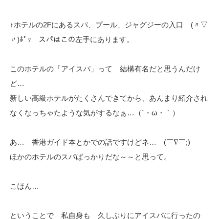
↑ホテルの2Fにあるスパ、プール、ジャグジーの入口 (〃▽
〃)ﾎﾟｯ スパはこの左手にあります。
このホテルの「アイスパ」って 結構有名だと思うんだけ
ど…
新しい高級ホテルがたくさんできてから、あんまり紹介され
なくなっちゃたような気がするなぁ…（´・ω・｀）
あ… 香港ガイド本とかでの話ですけどネ… (￣∇￣;)
ほかのホテルのスパばっかりだな～～と思って。
こほん…
ということで 私自身も 久しぶりにアイスパに行ったの