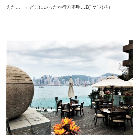
えた… ←どこにいったか行方不明…Σ(ﾟ∀ﾟﾉ)ﾉｷｬｰ