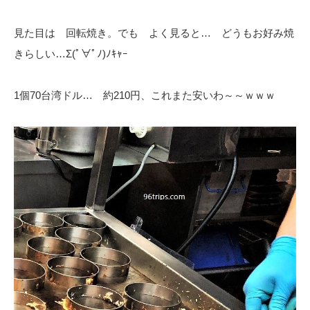
見た目は 回転焼き。でも よく見ると… どうもお好み焼
きらしい…Σ(ﾟ∀ﾟﾉ)ﾉｷｬｰ
1個70台湾ドル… 約210円、これまた安いわ～～ｗｗｗ