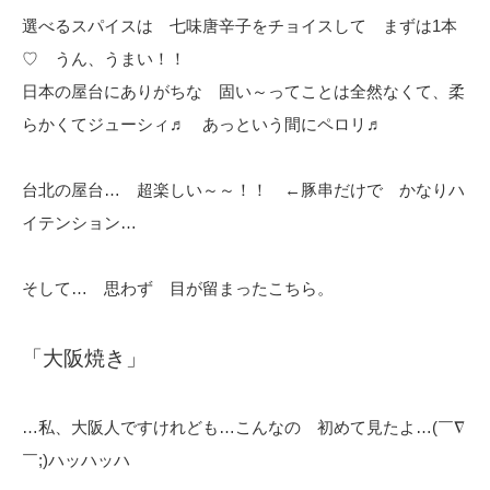
選べるスパイスは 七味唐辛子をチョイスして まずは1本
♡ うん、うまい！！
日本の屋台にありがちな 固い～ってことは全然なくて、柔
らかくてジューシィ♬ あっという間にペロリ♬
台北の屋台… 超楽しい～～！！ ←豚串だけで かなりハ
イテンション…
そして… 思わず 目が留まったこちら。
「大阪焼き」
…私、大阪人ですけれども…こんなの 初めて見たよ…(￣∇
￣;)ハッハッハ