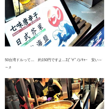
50台湾ドルって… 約150円ですよ…Σ(ﾟ∀ﾟﾉ)ﾉｷｬｰ 安い～
～♬