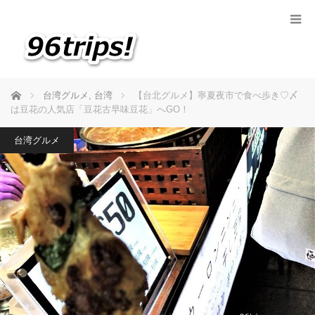
ホーム
台湾グルメ
,
台湾
【台北グルメ】寧夏夜市で食べ歩き♡〆
は豆花の人気店「豆花古早味豆花」へGO！
台湾グルメ