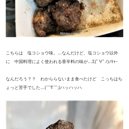
こちらは 塩コショウ味。…なんだけど、塩コショウ以外
に 中国料理によく使われる香辛料の味が…Σ(ﾟ∀ﾟﾉ)ﾉｷｬｰ
なんだろう？？ わかららないまま食べたけど こっちはち
ょっと苦手でした…(￣∇￣;)ハッハッハ